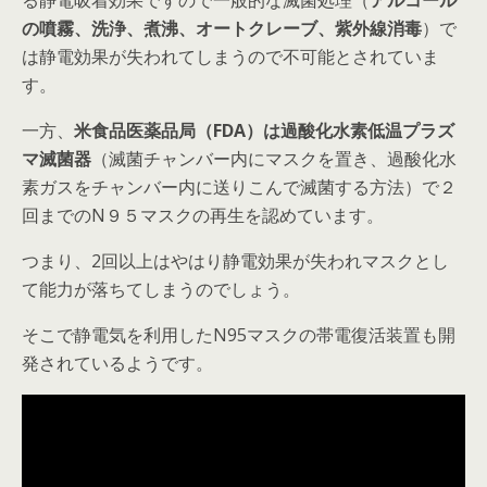
る静電吸着効果ですので一般的な滅菌処理（
アルコール
の噴霧、洗浄、煮沸、オートクレーブ、紫外線消毒
）で
は静電効果が失われてしまうので不可能とされていま
す。
一方、
米食品医薬品局（FDA）は過酸化水素低温プラズ
マ滅菌器
（滅菌チャンバー内にマスクを置き、過酸化水
素ガスをチャンバー内に送りこんで滅菌する方法）で２
回までのN９５マスクの再生を認めています。
つまり、2回以上はやはり静電効果が失われマスクとし
て能力が落ちてしまうのでしょう。
そこで静電気を利用したN95マスクの帯電復活装置も開
発されているようです。