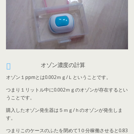
オゾン濃度の計算
オゾン１ppmとは0.002ｍｇ/Ｌということです。
つまり１リットル中に0.002ｍｇのオゾンが存在するとい
うことです。
購入したオゾン発生器は５ｍｇ/ｈのオゾンが発生しま
す。
つまりこのケースのふたを閉めて1０分稼働させると0.83