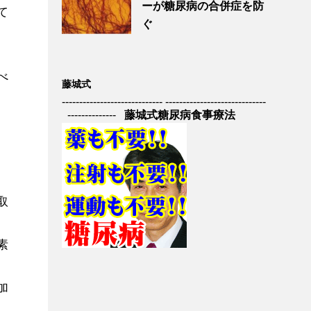
ーが糖尿病の合併症を防
て
ぐ
べ
藤城式
----------------------------- -----------------------------
--------------
藤城式糖尿病食事療法
取
素
加