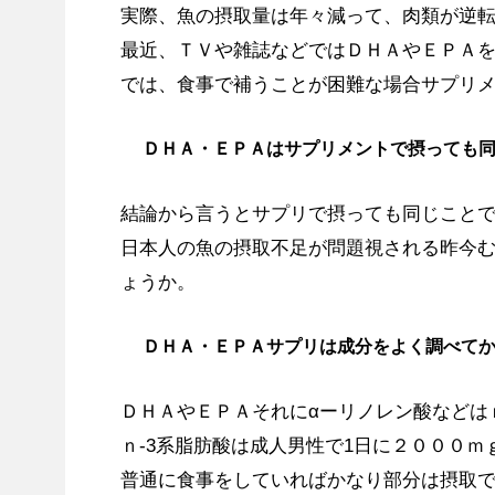
実際、魚の摂取量は年々減って、肉類が逆
最近、ＴＶや雑誌などではＤＨＡやＥＰＡ
では、食事で補うことが困難な場合サプリ
ＤＨＡ・ＥＰＡはサプリメントで摂っても
結論から言うとサプリで摂っても同じこと
日本人の魚の摂取不足が問題視される昨今
ょうか。
ＤＨＡ・ＥＰＡサプリは成分をよく調べて
ＤＨＡやＥＰＡそれにαーリノレン酸などは
ｎ-3系脂肪酸は成人男性で1日に２０００
普通に食事をしていればかなり部分は摂取