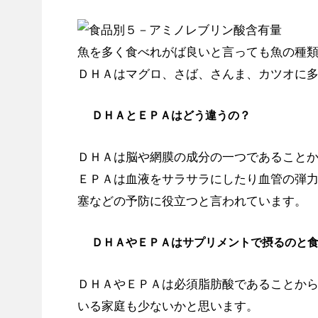
魚を多く食べれがば良いと言っても魚の種
ＤＨＡはマグロ、さば、さんま、カツオに
ＤＨＡとＥＰＡはどう違うの？
ＤＨＡは脳や網膜の成分の一つであること
ＥＰＡは血液をサラサラにしたり血管の弾
塞などの予防に役立つと言われています。
ＤＨＡやＥＰＡはサプリメントで摂るのと
ＤＨＡやＥＰＡは必須脂肪酸であることか
いる家庭も少ないかと思います。