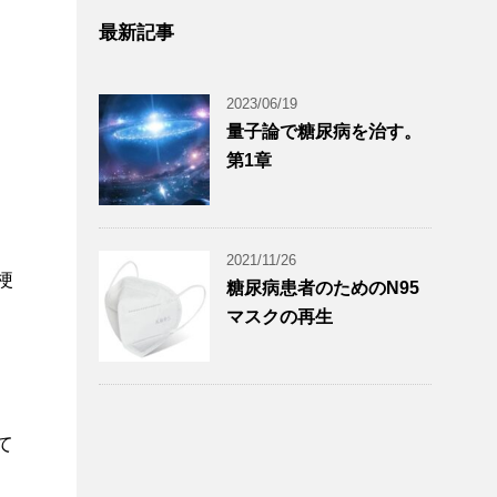
最新記事
2023/06/19
量子論で糖尿病を治す。
第1章
2021/11/26
梗
糖尿病患者のためのN95
マスクの再生
て