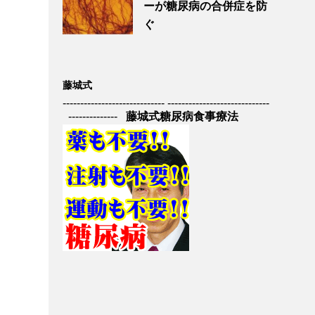
ーが糖尿病の合併症を防
ぐ
藤城式
----------------------------- -----------------------------
--------------
藤城式糖尿病食事療法