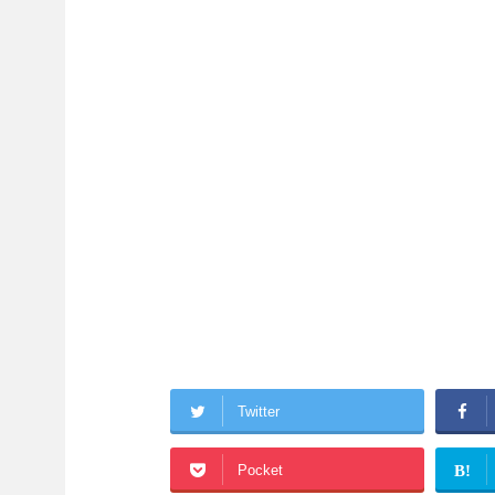
Twitter
Pocket
B!