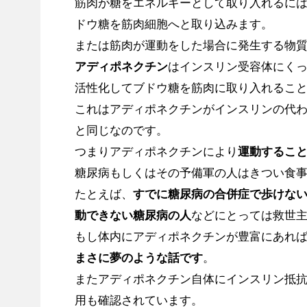
筋肉が糖をエネルギーとして取り入れるに
ドウ糖を筋肉細胞へと取り込みます。
または筋肉が運動をした場合に発生する物
アディポネクチン
はインスリン受容体にく
活性化してブドウ糖を筋肉に取り入れるこ
これはアディポネクチンがインスリンの代
と同じなのです。
つまりアディポネクチンにより
運動するこ
糖尿病もしくはその予備軍の人はきつい食
たとえば、
すでに糖尿病の合併症で歩けな
動できない糖尿病の人
などにとっては救世
もし体内にアディポネクチンが豊富にあれ
まさに夢のような話です
。
またアディポネクチン自体にインスリン抵
用も確認されています。