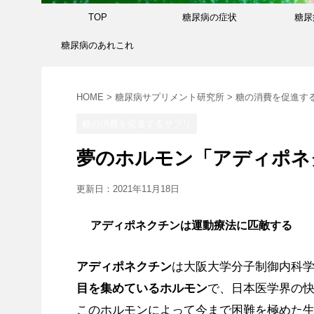
TOP
糖尿病の症状
糖尿
糖尿病のあれこれ
HOME
>
糖尿病サプリメント研究所
>
糖の消費を促進す
糖の消費を促進するサプリ
夢のホルモン「アディポネ
更新日：
2021年11月18日
アディポネクチンは運動療法に匹敵する
アディポネクチン
は大阪大学分子制御内科
目を集めているホルモン
で、日本医学界の
このホルモンによって今まで困難を極めた