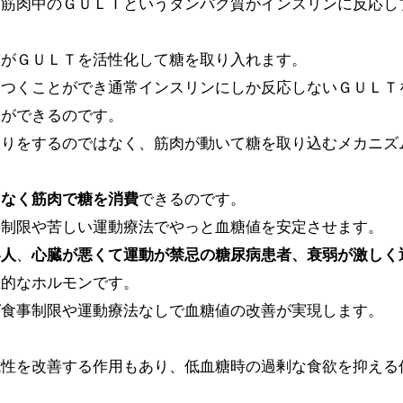
は筋肉中のＧＵＬＴというタンパク質がインスリンに反応し
質がＧＵＬＴを活性化して糖を取り入れます。
っつくことができ通常インスリンにしか反応しないＧＵＬＴ
とができるのです。
わりをするのではなく、筋肉が動いて糖を取り込むメカニズ
となく筋肉で糖を消費
できるのです。
事制限や苦しい運動療法でやっと血糖値を安定させます。
い人
、
心臓が悪くて運動が禁忌の糖尿病患者、衰弱が激しく
主的なホルモンです。
ば食事制限や運動療法なしで血糖値の改善が実現します。
抗性を改善する作用もあり、低血糖時の過剰な食欲を抑える