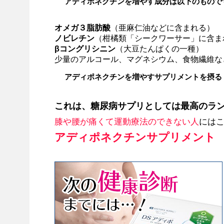
アディポネクチンを増やす成分は以下のもので
オメガ３脂肪酸
（亜麻仁油などに含まれる）
ノビレチン
（柑橘類「シークワーサー」に含ま
βコングリシニン
（大豆たんぱくの一種）
少量のアルコール、マグネシウム、食物繊維な
アディポネクチンを増やすサプリメントを摂る
これは、糖尿病サプリとしては最高のラ
膝や腰が痛くて運動療法のできない人
には
アディポネクチンサプリメント