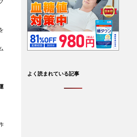
ブ
を
ム
よく読まれている記事
運
作