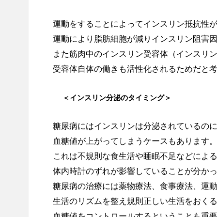
運動をすることによってインスリン抵抗性
運動により脂肪細胞が減りインスリン阻害因子
また筋肉中のインスリン受容体（インスリ
受容体自体の働きも活性化されるためだと
＜インスリン分泌のタイミング＞
糖尿病にはインスリンは分泌されているの
血糖値が上がってしまうケースもあります
これは不規則な食生活や睡眠不足などによ
体内時計のずれが影響していることが分か
糖尿病の治療には薬物療法、食事療法、運
生活のリズムを整え規則正しい生活をおく
血糖値をコントロールするということも重