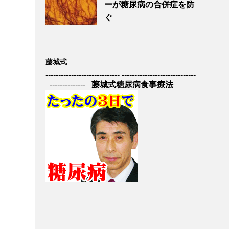
ーが糖尿病の合併症を防
ぐ
藤城式
----------------------------- -----------------------------
--------------
藤城式糖尿病食事療法