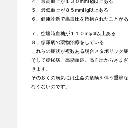
４、最高血圧が１３０mmHg以上ある
５、最低血圧が８５mmHg以上ある
６、健康診断で高血圧を指摘されたことが
７、空腹時血糖が１１０mg/dl以上ある
８、糖尿病の薬物治療をしている
これらの症状が複数ある場合メタボリック
そして糖尿病、高脂血症、高血圧からさま
きます。
その多くの病気には生命の危険を伴う重篤
なくないのです。