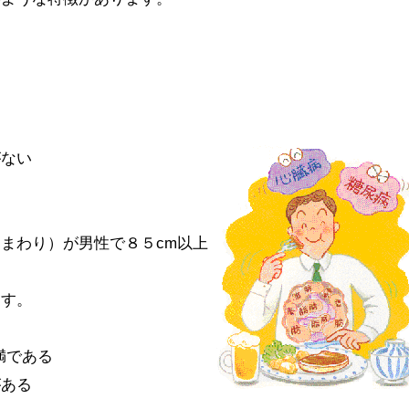
がない
まわり）が男性で８５cm以上
ます。
満である
がある