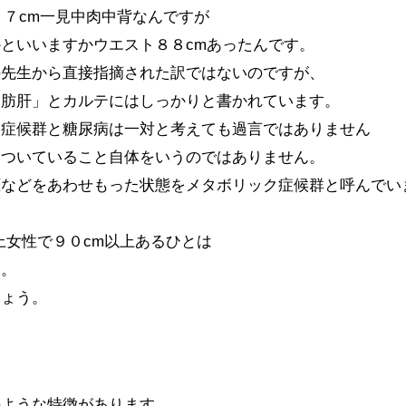
６７cm一見中肉中背なんですが
といいますかウエスト８８cmあったんです。
の先生から直接指摘された訳ではないのですが、
脂肪肝」とカルテにはしっかりと書かれています。
ク症候群と糖尿病は一対と考えても過言ではありません
りついていること自体をいうのではありません。
圧などをあわせもった状態をメタボリック症候群と呼んでい
上女性で９０cm以上あるひとは
す。
しょう。
のような特徴があります。