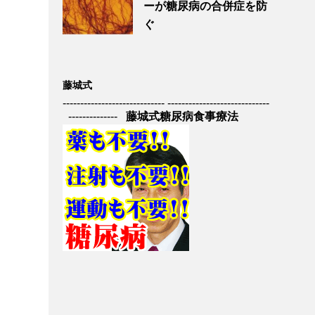
ーが糖尿病の合併症を防
ぐ
藤城式
----------------------------- -----------------------------
--------------
藤城式糖尿病食事療法