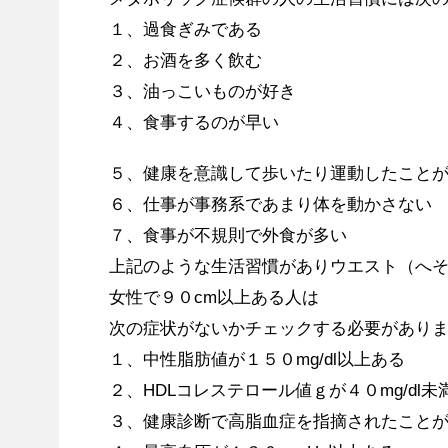
１、過食ぎみである
２、お酒を多く飲む
３、油っこいものが好き
４、食事するのが早い
５、健康を意識して歩いたり運動したこと
６、仕事が事務系であまり体を動かさない
７、食事が不規則で外食が多い
上記のような生活習慣がありウエスト（へそ
女性で９０cm以上ある人は
次の症状がないかチェックする必要があり
１、中性脂肪値が１５０mg/dl以上ある
２、HDLコレステロール値ｇが４０mg/dl未
３、健康診断で高脂血症を指摘されたこと