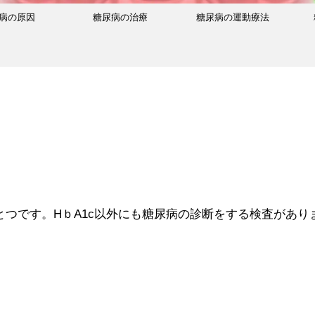
病の原因
糖尿病の治療
糖尿病の運動療法
とつです。HｂA1c以外にも糖尿病の診断をする検査があり