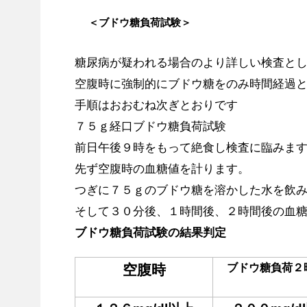
＜ブドウ糖負荷試験＞
糖尿病が疑われる場合のより詳しい検査と
空腹時に強制的にブドウ糖をのみ時間経過
手順はおおむね次ぎとおりです
７５ｇ経口ブドウ糖負荷試験
前日午後９時をもって絶食し検査に臨みま
先ず空腹時の血糖値を計ります。
つぎに７５ｇのブドウ糖を溶かした水を飲
そして３０分後、１時間後、２時間後の血
ブドウ糖負荷試験の結果判定
空腹時
ブドウ糖負荷
２