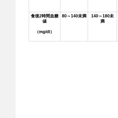
食後2時間血糖
80～140未満
140～180未
値
満
（mg/dl）