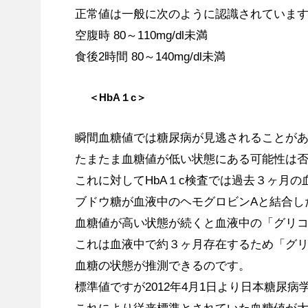
正常値は一般に次のように認識されていま
空腹時 80～110mg/dl未満
食後2時間 80～140mg/dl未満
＜HbA１c＞
瞬間血糖値では糖尿病が見逃されることが
たまたま血糖値が低い状態にある可能性は
これに対してHbA１c検査では過去３ヶ月
ブドウ糖が血液中のヘモグロビンAと結合し
血糖値が高い状態が続くと血液中の「グリ
これは血液中で約３ヶ月存在するため「グ
血糖の状態が推測できるのです。
標準値ですが2012年4月1日より日本糖尿