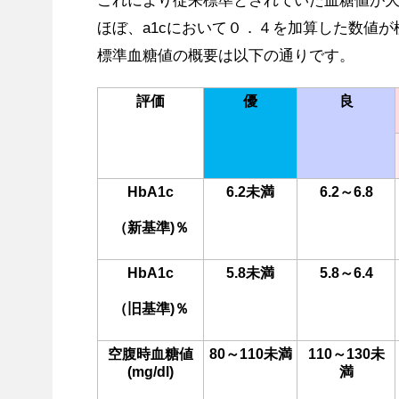
これにより従来標準とされていた血糖値が
ほぼ、a1cにおいて０．４を加算した数値
標準血糖値の概要は以下の通りです。
評価
優
良
HbA1c
6.2未満
6.2～6.8
（新基準)％
HbA1c
5.8未満
5.8～6.4
（旧基準)％
空腹時血糖値
80～110未満
110～130未
(mg/dl)
満