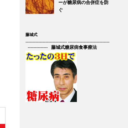
ーが糖尿病の合併症を防
ぐ
藤城式
----------------------------- -----------------------------
--------------
藤城式糖尿病食事療法