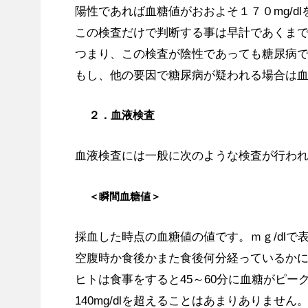
陽性であれば血糖値がおおよそ１７０mg/d
この検査だけで判断する事は早計であくま
つまり、この検査が陰性であっても糖尿病
もし、他の要因で糖尿病が疑われる場合は
２．血液検査
血液検査には一般に次のような検査が行わ
＜瞬間血糖値＞
採血した時点の血糖値の値です。ｍｇ/dlで
空腹時か食後かまた食後何分経っているか
ヒトは食事をすると45～60分に血糖がピー
140mg/dlを超えることはあまりありませ