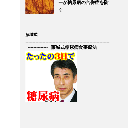
ーが糖尿病の合併症を防
ぐ
藤城式
----------------------------- -----------------------------
--------------
藤城式糖尿病食事療法