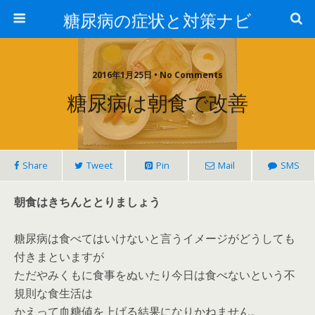
糖尿病の症状と対策ナビ
2016年1月25日 • No Comments
糖尿病は朝食で改善
Share
Tweet
Pin
Mail
SMS
朝食はきちんととりましょう
糖尿病は食べてはいけないと言うイメージがどうしても
付きまといますが
ただやみくもに食事をぬいたり今日は食べないという不
規則な食生活は
かえって血糖値を上げる結果になりかねません。