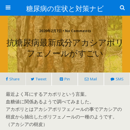
糖尿病の症状と対策ナビ
2020年2月7日 • No Comments
抗糖尿病最新成分アカシアポリ
フェノールがすごい
Share
Tweet
Pin
Mail
SMS
最近よく耳にするアカポリという言葉。
血糖値に関係あるようで調べてみました。
アカポリとはアカシアポリフェノールの事でアカシアの
樹皮から抽出したポリフェノールの一種のようです。
（アカシアの樹皮）