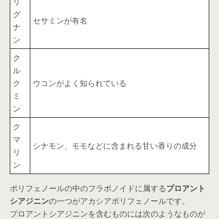
リ
グ
セサミンが有名
ナ
ン
ク
ル
ク
ウコンがよく知られている
ミ
ン
ク
マ
シナモン、モモなどに含まれる甘い香りの成分
リ
ン
ポリフェノールの中のフラボノイドに属する
プロアント
シアジニン
の一つがアカシアポリフェノールです。
プロアントシアジニンを含むものには次のようなものが