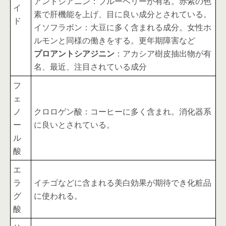
アントシアニン：ブルーベリーが有名。赤紫の色
イ
素で肝機能を上げ、目に良い成分とされている。
ド
イソフラボン：大豆に多く含まれる成分。女性ホ
ルモンと同様の働きをする。更年期障害など
プロアントシアジニン
：アカシア樹皮抽出物が有
名、最近、注目されている成分
フ
ェ
ノ
クロロゲン酸：コーヒーに多く含まれ。消化器系
ー
に良いとされている。
ル
酸
エ
ラ
イチゴなどに含まれる美白効果が期待でき化粧品
グ
に使われる。
酸