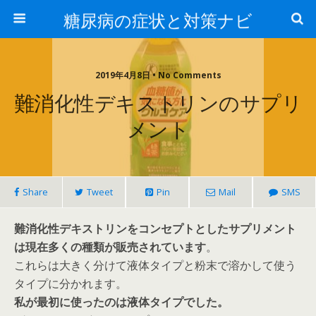
糖尿病の症状と対策ナビ
2019年4月8日 • No Comments
難消化性デキストリンのサプリ
メント
Share
Tweet
Pin
Mail
SMS
難消化性デキストリンをコンセプトとしたサプリメント
は現在多くの種類が販売されています
。
これらは大きく分けて液体タイプと粉末で溶かして使う
タイプに分かれます。
私が最初に使ったのは液体タイプでした。