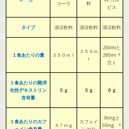
コーラ
料
ピス
タイプ
清涼飲料
清涼飲料
清涼飲料
200mlと
２５０ｍ
１食あたりの量
３５０ｍｌ
280ml *
ｌ
注１
１食あたりの難消
化性デキストリン
５ｇ
５ｇ
６ｇ
含有量
36mgと
１食あたりのカフ
カフェイ
４７ｍｇ
50mg *