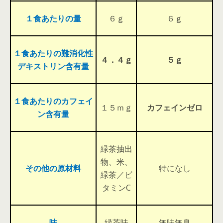
１食あたりの量
６ｇ
６ｇ
１食あたりの難消化性
４．４ｇ
５ｇ
デキストリン含有量
１食あたりのカフェイ
１５ｍｇ
カフェインゼロ
ン含有量
緑茶抽出
物、米、
その他の原材料
特になし
緑茶／ビ
タミンC
味
緑茶味
無味無臭