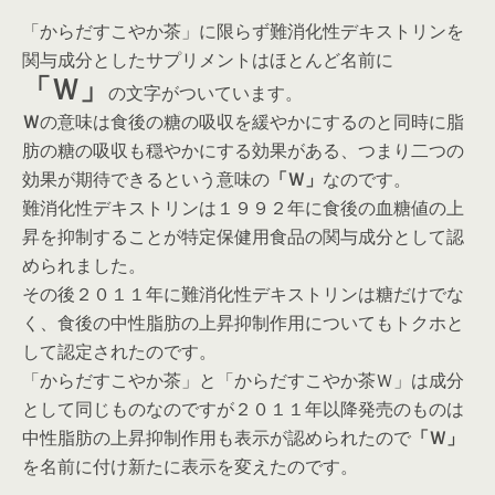
「からだすこやか茶」に限らず難消化性デキストリンを
関与成分としたサプリメントはほとんど名前に
「Ｗ」
の文字がついています。
Ｗ
の意味は食後の糖の吸収を緩やかにするのと同時に脂
肪の糖の吸収も穏やかにする効果がある、つまり二つの
効果が期待できるという意味の
「Ｗ」
なのです。
難消化性デキストリンは１９９２年に食後の血糖値の上
昇を抑制することが特定保健用食品の関与成分として認
められました。
その後２０１１年に難消化性デキストリンは糖だけでな
く、食後の中性脂肪の上昇抑制作用についてもトクホと
して認定されたのです。
「からだすこやか茶」と「からだすこやか茶Ｗ」は成分
として同じものなのですが２０１１年以降発売のものは
中性脂肪の上昇抑制作用も表示が認められたので
「Ｗ」
を名前に付け新たに表示を変えたのです。