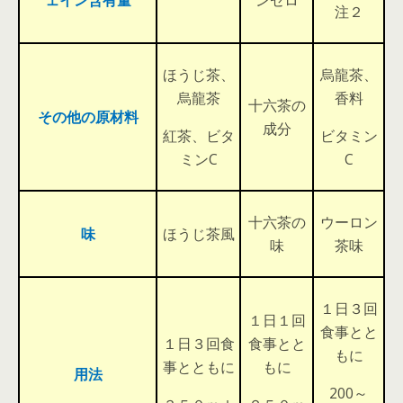
ェイン含有量
ンゼロ
注２
ほうじ茶、
烏龍茶、
烏龍茶
香料
十六茶の
その他の原材料
成分
紅茶、ビタ
ビタミン
ミンC
C
十六茶の
ウーロン
味
ほうじ茶風
味
茶味
１日３回
１日１回
食事とと
１日３回食
食事とと
もに
事とともに
もに
用法
200～