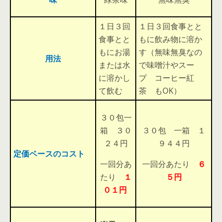
１日３回
１日３回食事とと
食事とと
もに飲み物に溶か
もにお湯
す（無味無臭なの
用法
または水
で味噌汁やスー
に溶かし
プ コーヒー紅
て飲む
茶 もOK）
３０包一
箱 ３０
３０包 一箱 １
２４円
９４４円
定価ベースのコスト
一回分あ
一回分あたり
６
たり
１
５円
０１円