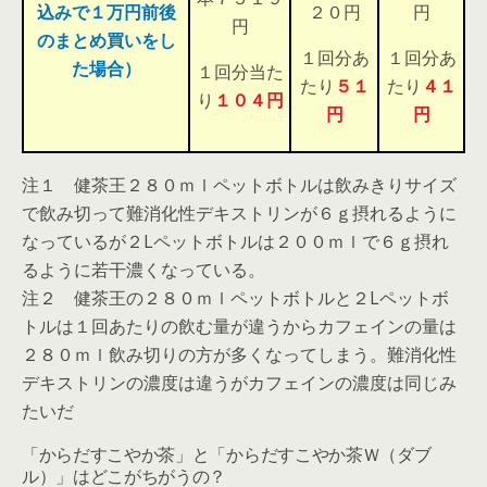
込みで１万円前後
２０円
円
円
のまとめ買いをし
１回分あ
１回分あ
た場合）
１回分当た
たり
５１
たり
４１
り
１０４円
円
円
注１ 健茶王２８０ｍｌペットボトルは飲みきりサイズ
で飲み切って難消化性デキストリンが６ｇ摂れるように
なっているが２Lペットボトルは２００ｍｌで６ｇ摂れ
るように若干濃くなっている。
注２ 健茶王の２８０ｍｌペットボトルと２Lペットボ
トルは１回あたりの飲む量が違うからカフェインの量は
２８０ｍｌ飲み切りの方が多くなってしまう。難消化性
デキストリンの濃度は違うがカフェインの濃度は同じみ
たいだ
「からだすこやか茶」と「からだすこやか茶Ｗ（ダブ
ル）」はどこがちがうの？