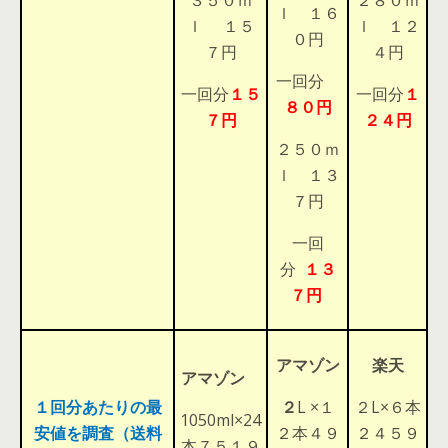
３５０ｍ
２８０ｍ
ｌ １６
ｌ １５
ｌ １２
０円
７円
４円
一回分
一回分
１５
一回分
１
８０円
７円
２４円
２５０ｍ
ｌ １３
７円
一回
分
１３
７円
アマゾン
楽天
アマゾン
１回分あたりの最
２
L ×１
２L×６本
1050ml×24
安値を調査（送料
２本４９
２４５９
本７５１９