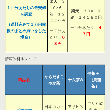
楽天
３
１回分あたりの最安値
０×６
楽天
３０×１０
を調査
箱 １２
箱 １４１８０円
２２０円
（送料込みで１万円前
一回分あたり
４
後のまとめ買いをした
一回分あ
７円
場合）
たり
６
８円
清涼飲料水タイプ
健茶王
からだすこ
商品名
十六茶W
（烏龍
やか茶
茶）
アサヒ飲
日本コカ・
アサヒ飲
メーカー
料 カル