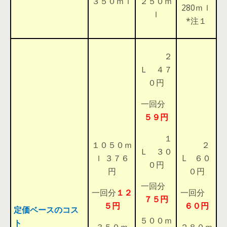
３５０ｍｌ
２５０ｍ
280ｍｌ
ｌ
*注１
２
Ｌ ４７
０円
一回分
５９円
１
１０５０ｍ
２
Ｌ ３０
ｌ ３７６
L ６０
０円
円
０円
一回分
一回分
１２
一回分
７５円
５円
６０円
定価ベースのコス
５００ｍ
ト