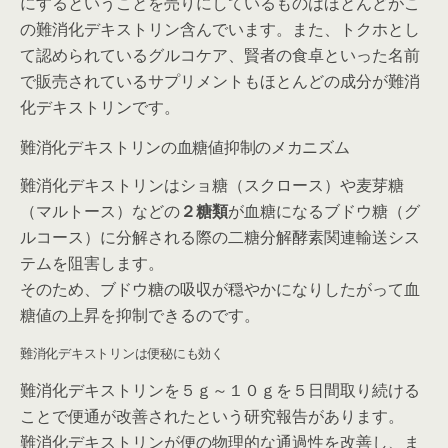
にするということを売りにしているものはほとんどがこ
の難消化デキストリン含んでいます。また、トクホとし
て認められているグルコケア、賢者の食卓といった名前
で販売されているサプリメントもほとんどの成分が難消
化デキストリンです。
難消化デキストリンの血糖値抑制のメカニズム
難消化デキストリンはショ糖（スクロース）や麦芽糖
（マルトース）などの
２糖類
が血糖になるブドウ糖（グ
ルコース）に分解される際の二糖分解酵素関連輸送シス
テムを阻害します。
そのため、ブドウ糖の吸収が穏やかになりしたがって血
糖値の上昇を抑制できるのです。
難消化デキストリンは便秘にも効く
難消化デキストリンを５ｇ～１０ｇを５日間取り続ける
ことで便通が改善されたという研究報告があります。
難消化デキストリンが便の物理的な通過性を改善し、ま