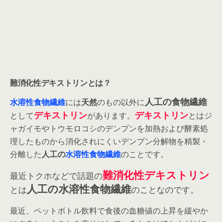
難消化性デキストリンとは？
人工の食物繊維
水溶性食物繊維
には
天然
のもの以外に
デキストリン
デキストリン
として
があります。
とはジ
ャガイモやトウモロコシのデンプンを加熱および酵素処
理したものから消化されにくいデンプン分解物を精製・
分離した
人工の
水溶性食物繊維
のことです。
難消化性デキストリン
最近トクホなどで話題の
人工の水溶性食物繊維
とは
のことなのです。
最近、ペットボトル飲料で食後の血糖値の上昇を緩やか