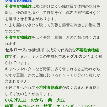
水溶性食物繊維
不溶性食物繊維
は水に溶けにくい繊維質で体内の水分を
保ち、便の量を増やして排便を促し体内の有害成分など
を排泄させる働きがあります。
つまり腸内で水分を吸って膨張し腸管を刺激し排泄を促
すのです。
不溶性食物繊維
をはイモ類 豆類 きのこ類に多く含ま
れます
セルロース
は細胞形作る成分で代表的な
不溶性食物繊
グルカン
維
です。また、キノコの主成分である
もよく知
られています。
キャベツやレタスなど野菜に多く含まれると思われがち
ですが豆類、きのこ類に比べると５～１０分の１程しか
含まれません。
手軽に食べられて
不溶性食物繊維
が多く含まれる食物と
しては次のものがあります。
いんげん豆 おから 栗 大豆
納豆 モロヘイヤ 枝豆 エリンギ しいたけ