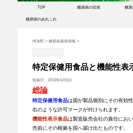
TOP
糖尿病の症状
糖尿
糖尿病のあれこれ
HOME
>
糖尿病最新情報
>
糖尿病最新情報
特定保健用食品と機能性表
投稿日：
2019年4月6日
総論
特定保健用食品
は国が製品個別にその有効
右のような許可マークが付けられます。
機能性表示食品
は製造販売会社の責任にお
売前にその根拠を国へ届け出たものです。