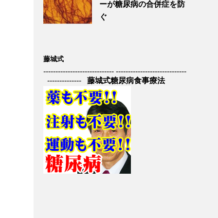
ーが糖尿病の合併症を防
ぐ
藤城式
----------------------------- -----------------------------
--------------
藤城式糖尿病食事療法