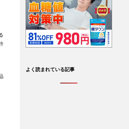
る
許
よく読まれている記事
品