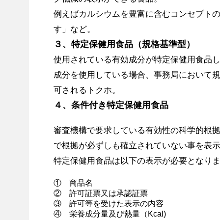
例えばカルシウムを豊富に含むコンセプト
す」など。
３、特定保健用食品（規格基準型）
使用されている有効成分が特定保健用食品
成分を使用している場合、事務局において
可されるトクホ。
４、条件付き特定保健用食品
審査機構で要求している有効性の科学的根
で根拠が必ずしも確立されていない事を表
特定保健用食品は以下の表示が必要となり
① 商品名
② 許可証票又は承認証票
③ 許可等を受けた表示の内容
④ 栄養成分量及び熱量（Kcal)