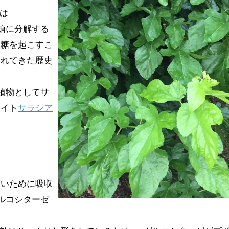
は
糖に分解する
血糖を起こすこ
われてきた歴史
植物としてサ
サイト
サラシア
ないために吸収
ルコシターゼ