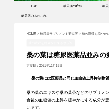
TOP
糖尿病の症状
糖尿
糖尿病のあれこれ
HOME
>
糖尿病サプリメント研究所
>
糖の吸収を穏やか
糖の吸収を穏やかにするサプリ
桑の葉は糖尿医薬品並みの
更新日：
2021年11月18日
桑の葉には医薬品と同じ血糖値上昇抑制物
桑の葉のエキスや桑の葉茶などのサプリメ
食後の血糖値の上昇を緩やかにする成分が
います。