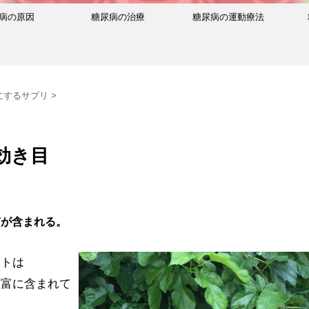
病の原因
糖尿病の治療
糖尿病の運動療法
にするサプリ
>
効き目
質が含まれる。
ントは
豊富に含まれて