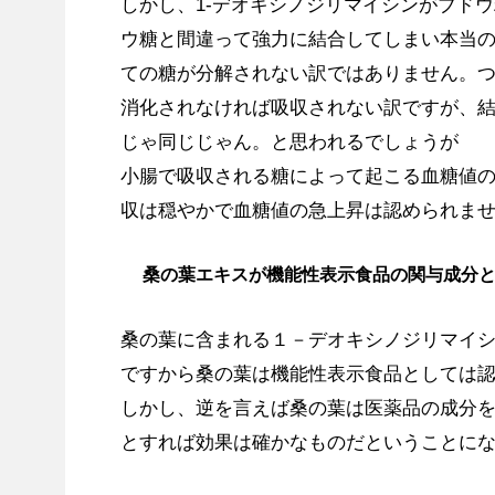
しかし、1-デオキシノジリマイシンがブド
ウ糖と間違って強力に結合してしまい本当
ての糖が分解されない訳ではありません。
消化されなければ吸収されない訳ですが、
じゃ同じじゃん。と思われるでしょうが
小腸で吸収される糖によって起こる血糖値
収は穏やかで血糖値の急上昇は認められま
桑の葉エキスが機能性表示食品の関与成分
桑の葉に含まれる１－デオキシノジリマイ
ですから桑の葉は機能性表示食品としては
しかし、逆を言えば桑の葉は医薬品の成分
とすれば効果は確かなものだということに