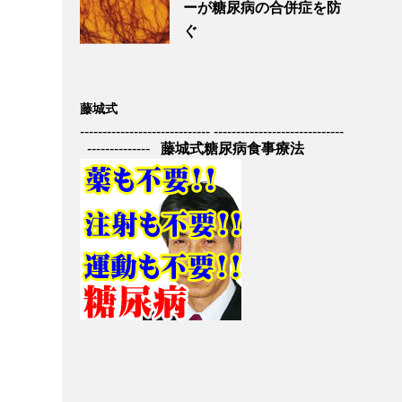
ーが糖尿病の合併症を防
ぐ
藤城式
----------------------------- -----------------------------
--------------
藤城式糖尿病食事療法