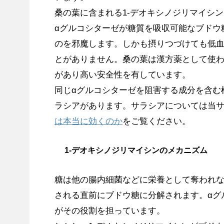
桑の葉に含まれる1-デオキシノジリマイシン
αグルコシターゼが糖質を吸収可能なブドウ
のを邪魔します。しかも摂りつづけても低
とがありません。桑の葉は漢方薬として使
があり高い安全性を有しています。
同じαグルコシターゼを阻害する成分を含む
ラシアがあります。サラシアについては当
は本当に効くのか
をご覧ください。
1-デオキシノジリマイシンのメカニズム
糖は他の腸内細菌などに栄養として奪われ
される直前にブドウ糖に分解されます。αグ
がその役割を担っています。