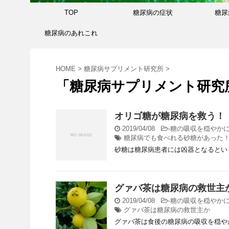
TOP
糖尿病の症状
糖尿
糖尿病のあれこれ
HOME
>
糖尿病サプリメント研究所
>
「糖尿病サプリメント研究
オリゴ糖が糖尿病を救う！
2019/04/08
-
糖の吸収を穏やか
糖尿病でも食べれる砂糖があった
砂糖は糖尿病患者には凶器となるとい
グァバ茶は糖尿病の救世主
2019/04/08
-
糖の吸収を穏やか
グァバ茶は糖尿病の救世主か
グァバ茶は食後の糖尿病の吸収を穏や