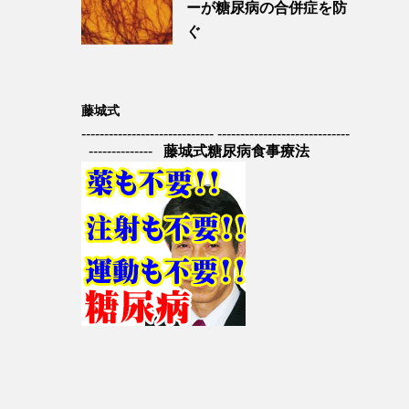
ーが糖尿病の合併症を防
ぐ
藤城式
----------------------------- -----------------------------
--------------
藤城式糖尿病食事療法